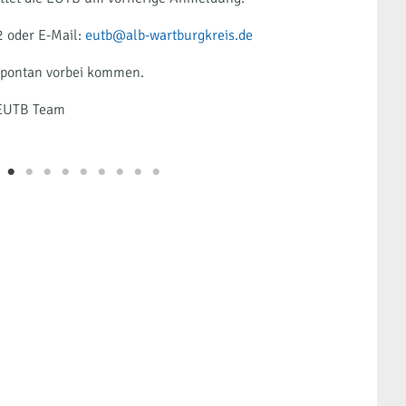
2 oder E-Mail:
eutb@alb-wartburgkreis.de
unter T
spontan vorbei kommen.
Sie kö
r EUTB Team
Wir fr