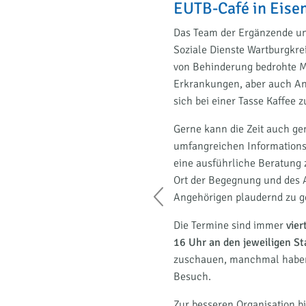
EUTB-Café in Eise
eratung des Trägers ALB
Das Team der Ergänzende un
chen mit Behinderung und
Soziale Dienste Wartburgkr
mit chronischen
von Behinderung bedrohte 
erte recht herzlich ein,
Erkrankungen, aber auch Ang
n Kontakt zu kommen.
sich bei einer Tasse Kaffee
unseren Regalen mit
Gerne kann die Zeit auch ge
mit uns einen Termin für
umfangreichen Informationsm
den Nachmittag einfach als
eine ausführliche Beratung 
falls Betroffenen und/oder
Ort der Begegnung und des 
Angehörigen plaudernd zu g
rsten Monatswoche
von
14 bis
Die Termine sind immer
vier
ch immer mal vorbei
16 Uhr an den jeweiligen St
peziellen Themen zu
zuschauen, manchmal haben
Besuch.
rherige Anmeldung:
Zur besseren Organisation b