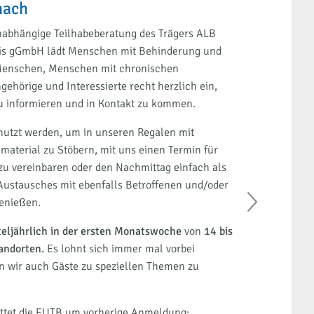
nach
EUTB
abhängige Teilhabeberatung des Trägers ALB
Das Te
eis gGmbH lädt Menschen mit Behinderung und
Sozial
Menschen, Menschen mit chronischen
von Be
ehörige und Interessierte recht herzlich ein,
Erkrank
 zu informieren und in Kontakt zu kommen.
sich be
nutzt werden, um in unseren Regalen mit
Gerne k
aterial zu Stöbern, mit uns einen Termin für
umfangr
zu vereinbaren oder den Nachmittag einfach als
eine au
Austausches mit ebenfalls Betroffenen und/oder
Ort de
enießen.
Angehö
teljährlich in der ersten Monatswoche
von
14 bis
Die Te
andorten.
Es lohnt sich immer mal vorbei
16 Uhr 
 wir auch Gäste zu speziellen Themen zu
zuscha
Besuch
ittet die EUTB um vorherige Anmeldung:
Zur bes